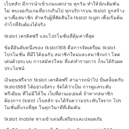
เว็บหลัก มีการนำเข้าเกมแตกง่าย ทุกวัน ทำให้นักเดิมพัน
ไม่ พบเจอกับเกมที่ยากเกินไป ทุกบริการบน tkslot ถูกสร้าง
มาเพื่อสมาชิก สำหรับผู้ที่ตัดสินใจ tkslot login เพื่อเริ่มต้น
กำไรที่จับต้องได้จริง
tkslot เครดิตฟรี และโปรโมชั่นที่คุ้มค่าที่สุด
ข้อดีอันดับหนึ่งของ tkslot168 คือการจัดเตรียม tkslot
โปรโมชั่น ที่มีไว้ต้อนรับ สมาชิกใหม่และสมาชิกเก่า โดด
เด่นด้วยระบบ การสมัครใหม่ ที่แค่ทำรายการ ก็จะได้รับผล
ประโยชน์
เงินทุนฟรีจาก tkslot เครดิตฟรี สามารถนำไป ปั่นสล็อตกับ
tkslot888 ได้อย่างอิสระ จัดได้ว่าเป็น การดูแลระดับ
พรีเมียม ที่ไม่มีให้ใน เว็บที่ผ่านเอเย่นต์ ถ้าหากสมาชิก
ต้องการ tkslot เว็บหลัก จะได้รับความประทับใจจาก โปร
โมชั่นที่แรงที่สุด ในทุกวินาทีที่เดิมพัน
tkslot mobile ทางเข้าเล่นที่เสถียรและปลอดภัย