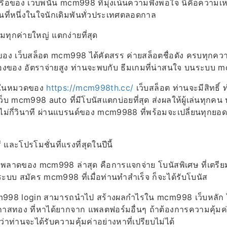
เครือของ เว็บพนัน mcm998 ที่มุ่งเน้นความพึงพอใจ นี่คือควา
ที่หนึ่งในใจนักเดิมพันทั่วประเทศตลอดกาล
ุกค่ายใหญ่ แตกง่ายที่สุด
ของ เว็บสล็อต mcm998 ได้คัดสรร ค่ายสล็อตชื่อดัง ครบทุกควา
รื่องของ อัตราจ่ายสูง ท่านจะพบกับ ธีมเกมที่น่าสนใจ บนระบบ 
ต ในหมวดของ
https://mcm998th.cc/
เว็บสล็อต ท่านจะมีสิทธิ์
ว็บ mcm998 auto ที่มีโบนัสแตกบ่อยที่สุด ส่งผลให้ผู้เล่นทุก
ไม่กี่วินาที ผ่านแบรนด์ของ mcm9988 ที่พร้อมจะเปลี่ยนทุกยอด
ละโปรโมชั่นที่แรงที่สุดในปีนี้
พลาดของ mcm998 ล่าสุด คือการแจกจ่าย โบนัสพิเศษ ที่เตรียมไว้ม
ะบบ สมัคร mcm998 ที่เมื่อท่านทำสำเร็จ ก็จะได้รับโบนัส
m998 login สามารถนำไป สร้างผลกำไรใน mcm998 เว็บหลัก ได
กาสทอง ที่หาได้ยากจาก แพลตฟอร์มอื่นๆ ถ้าต้องการความคุ้
้ว่าท่านจะได้รับความคุ้มค่าอย่างหาที่เปรียบไม่ได้