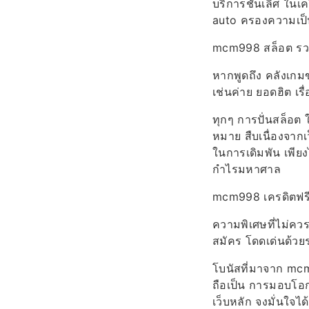
บริการชั้นเลิศ ใน
auto ครองความเป็น
mcm998 สล็อต รวมท
หากพูดถึง คลังเกม
เช่นค่าย ยอดฮิต เ
ทุกๆ การปั่นสล็อ
หมาย สืบเนื่องจากเ
ในการเดิมพัน เพียง
กำไรมหาศาล
mcm998 เครดิตฟรี แ
ความพิเศษที่ไม่ควร
สมัคร โดดเด่นด้วยร
โบนัสที่มาจาก mc
ถือเป็น การมอบโอ
เว็บหลัก จงมั่นใจได