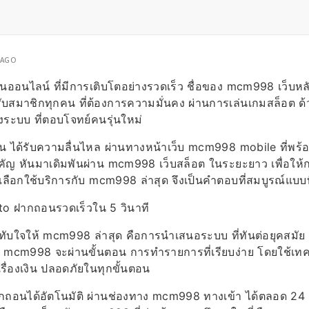
 AGO
นออนไลน์ ที่มีการเติบโตอย่างรวดเร็ว ชื่อของ mcm998 เว็บหล
รับสมาชิกทุกคน ที่ต้องการความมั่นคง ผ่านการเล่นเกมสล็อต ด
งระบบ ที่ตอบโจทย์คนรุ่นใหม่
าน ได้รับความลื่นไหล ผ่านทางหน้าเว็บ mcm998 mobile ที่พร
ำคัญ หันมาเดิมพันผ่าน mcm998 เว็บสล็อต ในระยะยาว เพื่อให้ก
ารเลือกใช้บริการกับ mcm998 ล่าสุด จึงเป็นคำตอบที่สมบูรณ์แบบที
 ฝากถอนรวดเร็วใน 5 วินาที
ะทับใจให้ mcm998 ล่าสุด คือการนำเสนอระบบ ที่ทันต่อยุคสมัย เ
กับ mcm998 จะผ่านขั้นตอน การทำรายการที่เรียบง่าย โดยใช้เ
รื่องเงิน ปลอดภัยในทุกขั้นตอน
อนได้อัตโนมัติ ผ่านช่องทาง mcm998 ทางเข้า ได้ตลอด 24 ชั